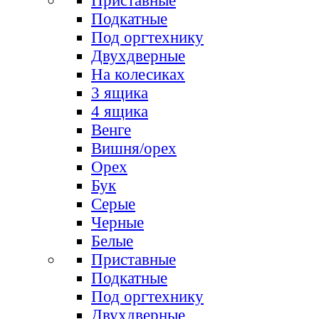
Приставные
Подкатные
Под оргтехнику
Двухдверные
На колесиках
3 ящика
4 ящика
Венге
Вишня/орех
Орех
Бук
Серые
Черные
Белые
Приставные
Подкатные
Под оргтехнику
Двухдверные