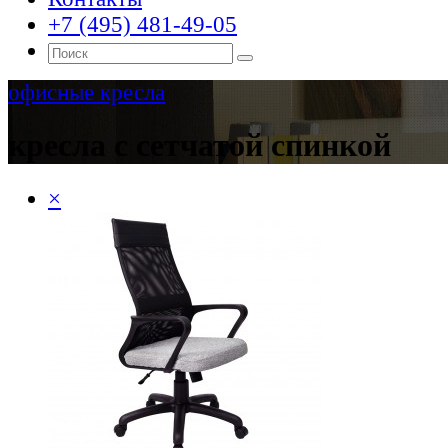
+7 (495) 481-49-05
офисные кресла
кресла с сетчатой спинкой
×