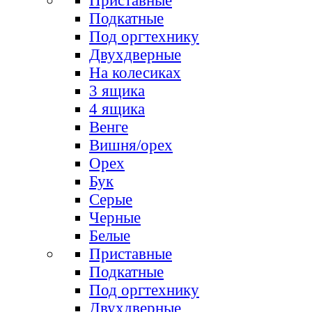
Приставные
Подкатные
Под оргтехнику
Двухдверные
На колесиках
3 ящика
4 ящика
Венге
Вишня/орех
Орех
Бук
Серые
Черные
Белые
Приставные
Подкатные
Под оргтехнику
Двухдверные