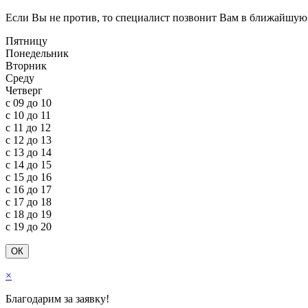
Если Вы не против, то специалист позвонит Вам в ближайш
ую
Пятницу
Понедельник
Вторник
Среду
Четверг
c 09 до 10
c 10 до 11
c 11 до 12
c 12 до 13
c 13 до 14
c 14 до 15
c 15 до 16
c 16 до 17
c 17 до 18
c 18 до 19
c 19 до 20
ОК
×
Благодарим за заявку!