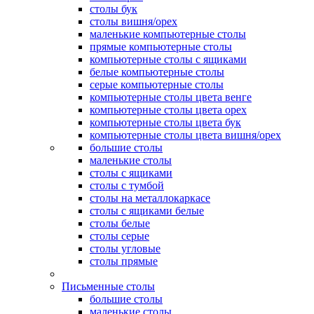
столы бук
столы вишня/орех
маленькие компьютерные столы
прямые компьютерные столы
компьютерные столы с ящиками
белые компьютерные столы
серые компьютерные столы
компьютерные столы цвета венге
компьютерные столы цвета орех
компьютерные столы цвета бук
компьютерные столы цвета вишня/орех
большие столы
маленькие столы
столы с ящиками
столы с тумбой
столы на металлокаркасе
столы с ящиками белые
столы белые
столы серые
столы угловые
столы прямые
Письменные столы
большие столы
маленькие столы