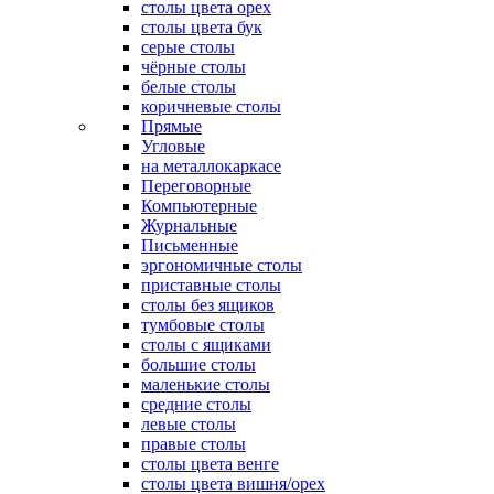
столы цвета орех
столы цвета бук
серые столы
чёрные столы
белые столы
коричневые столы
Прямые
Угловые
на металлокаркасе
Переговорные
Компьютерные
Журнальные
Письменные
эргономичные столы
приставные столы
столы без ящиков
тумбовые столы
столы с ящиками
большие столы
маленькие столы
средние столы
левые столы
правые столы
столы цвета венге
столы цвета вишня/орех