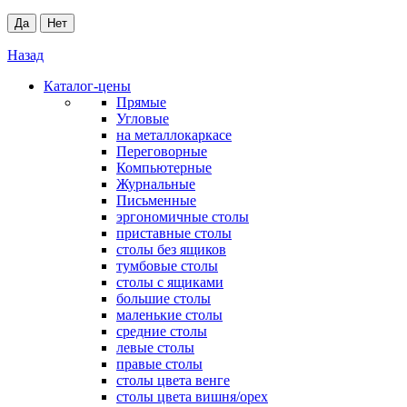
Да
Нет
Назад
Каталог-цены
Прямые
Угловые
на металлокаркасе
Переговорные
Компьютерные
Журнальные
Письменные
эргономичные столы
приставные столы
столы без ящиков
тумбовые столы
столы с ящиками
большие столы
маленькие столы
средние столы
левые столы
правые столы
столы цвета венге
столы цвета вишня/орех