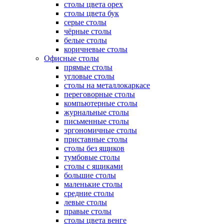
столы цвета орех
столы цвета бук
серые столы
чёрные столы
белые столы
коричневые столы
Офисные столы
прямые столы
угловые столы
столы на металлокаркасе
переговорные столы
компьютерные столы
журнальные столы
письменные столы
эргономичные столы
приставные столы
столы без ящиков
тумбовые столы
столы с ящиками
большие столы
маленькие столы
средние столы
левые столы
правые столы
столы цвета венге