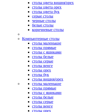
столы цвета вишня/орех
столы цвета орех
столы цвета бук
серые столы
черные столы
белые столы
коричневые столы
Компьютерные столы
столы маленькие
столы прямые
столы с ящиками
столы белые
столы серые
столы венге
столы орех
столы бук
столы вишня/орех
столы маленькие
столы прямые
столы с ящиками
столы белые
столы серые
столы венге
столы орех