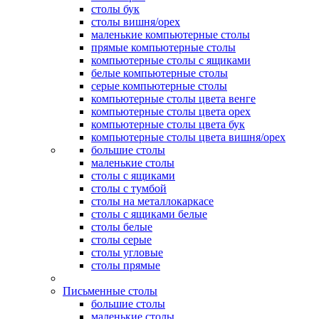
столы бук
столы вишня/орех
маленькие компьютерные столы
прямые компьютерные столы
компьютерные столы с ящиками
белые компьютерные столы
серые компьютерные столы
компьютерные столы цвета венге
компьютерные столы цвета орех
компьютерные столы цвета бук
компьютерные столы цвета вишня/орех
большие столы
маленькие столы
столы с ящиками
столы с тумбой
столы на металлокаркасе
столы с ящиками белые
столы белые
столы серые
столы угловые
столы прямые
Письменные столы
большие столы
маленькие столы