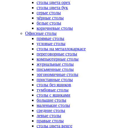
столы цвета орех
столы цвета бук
серые столы
чёрные столы
белые столы
коричневые столы
Офисные столы
прямые столы
угловые столы
столы на металлокаркасе
переговорные столы
компьютерные столы
журнальные столы
письменные столы
эргономичные столы
приставные столы
столы без ящиков
тумбовые столы
столы с ящиками
большие столы
маленькие столы
средние столы
левые столы
правые столы
столы цвета венге