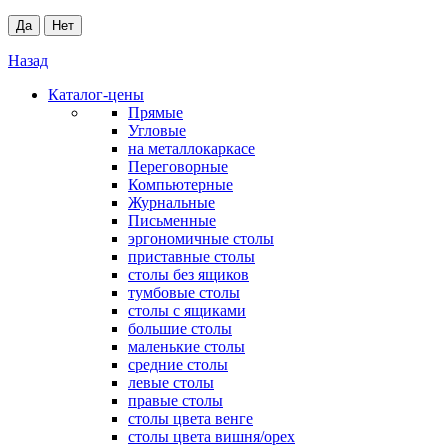
Да
Нет
Назад
Каталог-цены
Прямые
Угловые
на металлокаркасе
Переговорные
Компьютерные
Журнальные
Письменные
эргономичные столы
приставные столы
столы без ящиков
тумбовые столы
столы с ящиками
большие столы
маленькие столы
средние столы
левые столы
правые столы
столы цвета венге
столы цвета вишня/орех