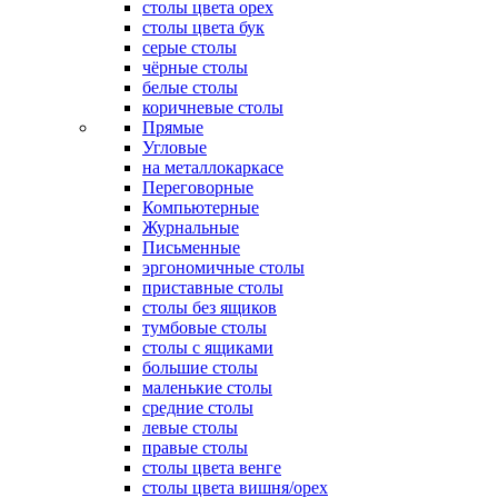
столы цвета орех
столы цвета бук
серые столы
чёрные столы
белые столы
коричневые столы
Прямые
Угловые
на металлокаркасе
Переговорные
Компьютерные
Журнальные
Письменные
эргономичные столы
приставные столы
столы без ящиков
тумбовые столы
столы с ящиками
большие столы
маленькие столы
средние столы
левые столы
правые столы
столы цвета венге
столы цвета вишня/орех