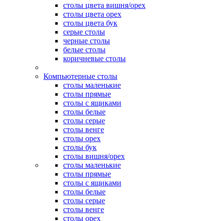
столы цвета вишня/орех
столы цвета орех
столы цвета бук
серые столы
черные столы
белые столы
коричневые столы
Компьютерные столы
столы маленькие
столы прямые
столы с ящиками
столы белые
столы серые
столы венге
столы орех
столы бук
столы вишня/орех
столы маленькие
столы прямые
столы с ящиками
столы белые
столы серые
столы венге
столы орех