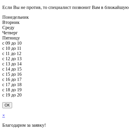
Если Вы не против, то специалист позвонит Вам в ближайш
ую
Понедельник
Вторник
Среду
Четверг
Пятницу
c 09 до 10
c 10 до 11
c 11 до 12
c 12 до 13
c 13 до 14
c 14 до 15
c 15 до 16
c 16 до 17
c 17 до 18
c 18 до 19
c 19 до 20
ОК
×
Благодарим за заявку!