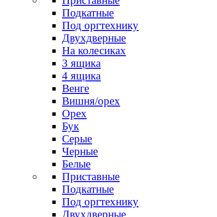
Приставные
Подкатные
Под оргтехнику
Двухдверные
На колесиках
3 ящика
4 ящика
Венге
Вишня/орех
Орех
Бук
Серые
Черные
Белые
Приставные
Подкатные
Под оргтехнику
Двухдверные