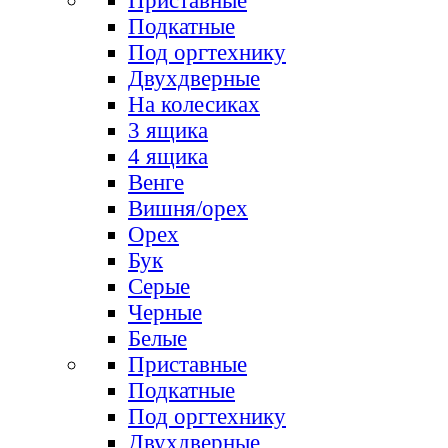
Приставные
Подкатные
Под оргтехнику
Двухдверные
На колесиках
3 ящика
4 ящика
Венге
Вишня/орех
Орех
Бук
Серые
Черные
Белые
Приставные
Подкатные
Под оргтехнику
Двухдверные