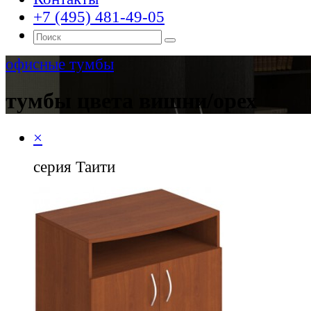
+7 (495) 481-49-05
офисные тумбы
тумбы цвета вишни/орех
×
серия Таити