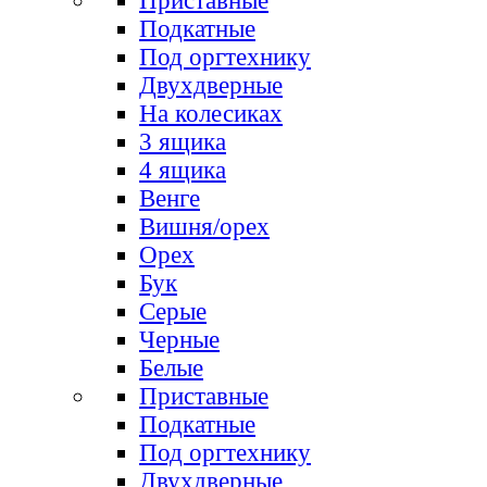
Приставные
Подкатные
Под оргтехнику
Двухдверные
На колесиках
3 ящика
4 ящика
Венге
Вишня/орех
Орех
Бук
Серые
Черные
Белые
Приставные
Подкатные
Под оргтехнику
Двухдверные