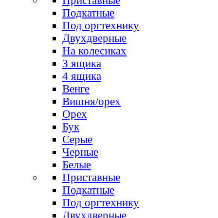
Приставные
Подкатные
Под оргтехнику
Двухдверные
На колесиках
3 ящика
4 ящика
Венге
Вишня/орех
Орех
Бук
Серые
Черные
Белые
Приставные
Подкатные
Под оргтехнику
Двухдверные